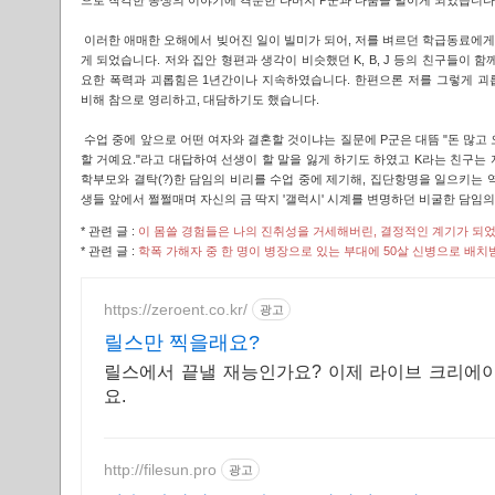
으로 착각한 동생의 이야기에 격분한 나머지 P군과 다툼을 벌이게 되었습니다
이러한 애매한 오해에서 빚어진 일이 빌미가 되어, 저를 벼르던 학급동료에게 
게 되었습니다. 저와 집안 형편과 생각이 비슷했던 K, B, J 등의 친구들이 
요한 폭력과 괴롭힘은 1년간이나 지속하였습니다. 한편으론 저를 그렇게 괴
비해 참으로 영리하고, 대담하기도 했습니다.
수업 중에 앞으로 어떤 여자와 결혼할 것이냐는 질문에 P군은 대뜸 "돈 많고
할 거예요."라고 대답하여 선생이 할 말을 잃게 하기도 하였고 K라는 친구는
학부모와 결탁(?)한 담임의 비리를 수업 중에 제기해, 집단항명을 일으키는 
생들 앞에서 쩔쩔매며 자신의 금 딱지 '갤럭시' 시계를 변명하던 비굴한 담임
* 관련 글 :
이 몸쓸 경험들은 나의 진취성을 거세해버린, 결정적인 계기가 되었
* 관련 글 :
학폭 가해자 중 한 명이 병장으로 있는 부대에 50살 신병으로 배치
https://zeroent.co.kr/
광고
릴스만 찍을래요?
릴스에서 끝낼 재능인가요? 이제 라이브 크리에
요.
http://filesun.pro
광고