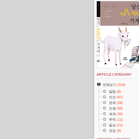
ARTICLE CATEGORY
전체보기
(214)
알림
(8)
인간
(47)
관계
(28)
인생
(55)
세계
(35)
추억
(11)
일상
(21)
건강
(9)