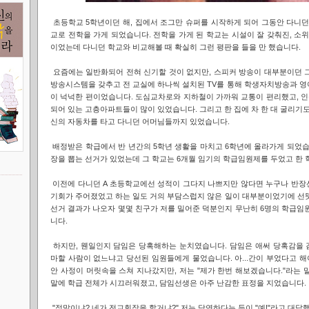
초등학교 5학년이던 해, 집에서 조그만 슈퍼를 시작하게 되어 그동안 다니던
교로 전학을 가게 되었습니다. 전학을 가게 된 학교는 시설이 잘 갖춰진, 소위 
이었는데 다니던 학교와 비교해볼 때 확실히 그런 평판을 들을 만 했습니다.
요즘에는 일반화되어 전혀 신기할 것이 없지만, 스피커 방송이 대부분이던 그 
방송시스템을 갖추고 전 교실에 하나씩 설치된 TV를 통해 학생자치방송과 영
이 넉넉한 편이었습니다. 도심교차로와 지하철이 가까워 교통이 편리했고, 
되어 있는 고층아파트들이 많이 있었습니다. 그리고 한 집에 차 한 대 굴리기도
신의 자동차를 타고 다니던 어머님들까지 있었습니다.
배정받은 학급에서 반 년간의 5학년 생활을 마치고 6학년에 올라가게 되었습
장을 뽑는 선거가 있었는데 그 학교는 6개월 임기의 학급임원제를 두었고 한 
이전에 다니던 A 초등학교에선 성적이 그다지 나쁘지만 않다면 누구나 반장
기회가 주어졌었고 하는 일도 거의 부담스럽지 않은 일이 대부분이었기에 선뜻
선거 결과가 나오자 몇몇 친구가 저를 밀어준 덕분인지 무난히 6명의 학급임
니다.
하지만, 웬일인지 담임은 당혹해하는 눈치였습니다. 담임은 애써 당혹감을 
마할 사람이 없느냐고 당선된 임원들에게 물었습니다. 아...간이 부었다고 해야
안 사정이 머릿속을 스쳐 지나갔지만, 저는 "제가 한번 해보겠습니다."라는 
말에 학급 전체가 시끄러워졌고, 담임선생은 아주 난감한 표정을 지었습니다.
"정말이냐? 네가 전교회장을 할거냐?" 저는 당연하다는 듯이 "예!"라고 대답