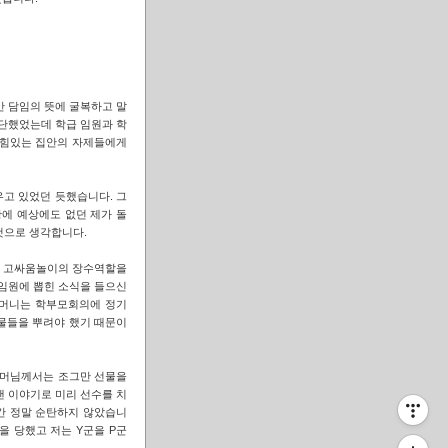
만 담임의 뜻에 굴복하고 말
단했었는데 학급 임원과 학
 힘있는 집안의 자제들에게
고 있었던 듯했습니다. 그
에 예상에도 없던 제가 돌
것으로 생각합니다.
, 고싸움놀이의 장수역할을
임원에 뽑힌 소식을 들으신
어머니는 학부모회의에 정기
선물들을 뿌려야 했기 때문이
어머님께서는 조그만 선물을
 이야기로 미리 선수를 치
티스토리툴바
년간 정말 순탄하지 않았습니
을 당했고 저는 Y군을 P군