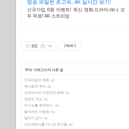
방송 파일썬 초고속, 4K 실시간 보기!
신규가입 0원 이벤트! 최신 영화,드라마,애니 모
두 무료! 4K 스트리밍
공감
구독하기
'
추억
' 카테고리의 다른 글
드라마같던 재회
(0)
짝사랑의 추억
(0)
오토바이의 치명적인 매력
(0)
코란도 지프
(2)
아사꼬를 추억하다.
(0)
울어버린 이등병
(0)
얼치기 강사
(0)
다단계회사를 다니던 친구들
(0)