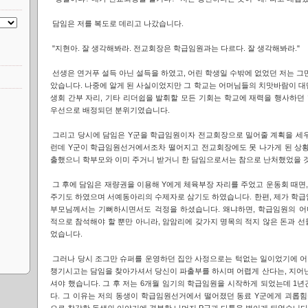
담임은 저를 복도로 데리고 나갔습니다.
"지현아. 잘 생각해봐라. 전교회장은 학급임원과는 다르다. 잘 생각해봐라."
선생은 연거푸 설득 아닌 설득을 하였고, 어린 학생일 수밖에 없었던 저는 그
았습니다. 나중에 알게 된 사실이었지만 그 학교는 어머님들의 치맛바람이 대
생회 간부 자리, 기타 리더쉽을 발휘할 모든 기회는 학교에 재력을 행사하던
우선으로 배정되던 분위기였습니다.
그리고 당시에 담임은 Y군을 학급임원이자 전교회장으로 밀어줄 계획을 세우
런데 Y군이 학급임원선거에서조차 떨어지고 전교회장에도 못 나가게 된 상황
출했으니 학부모와 이미 주거니 받거니 한 담임으로서는 참으로 난처했었을 
그 후에 담임은 재량권을 이용해 Y에게 체육부장 자리를 주었고 운동회 때면
주기도 하였으며 서예동아리의 수제자로 삼기도 하였습니다. 한편, 제가 학급
부모님께서는 기뻐하시면서도 걱정을 하셨습니다. 왜냐하면, 학급임원의 
적으로 참석해야 할 뿐만 아니라, 암암리에 갖가지 명목의 적지 않은 돈과 
었습니다.
그러나 당시 조그만 슈퍼를 운영하던 집안 사정으로는 턱없는 일이었기에 
챙기시고는 담임을 찾아가셔서 당신이 파출부를 하시며 어렵게 산다는, 지어낸
셔야 했습니다. 그 후 저는 6개월 임기의 학급임원을 시작하게 되었는데 1
다. 그 이유는 저의 동생이 학급임원선거에서 떨어졌던 동료 Y군에게 괴롭힘