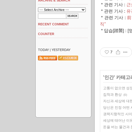
ARCHIVE & SEARCH
* 관련 기사 :
근
* 관련 기사 :
유
* 관련 기사 :
前
직"
RECENT COMMENT
* 답습[踏襲] :
COUNTER
TODAY
| YESTERDAY
7
'
인간
' 카테고
고통이 없으면 성장
집착과 환상
(0)
자신과 세상에 대한
당신은 진정 어떤
권력지향적인 사
세상에 태어난 이
돈을 버는 물건과 