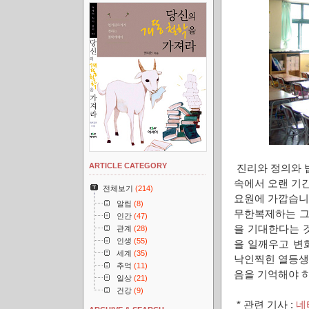
ARTICLE CATEGORY
진리와 정의와 
속에서 오랜 기
전체보기
(214)
요원에 가깝습니
알림
(8)
무한복제하는 그
인간
(47)
을 기대한다는 
관계
(28)
인생
(55)
을 일깨우고 변
세계
(35)
낙인찍힌 열등생
추억
(11)
음을 기억해야 
일상
(21)
건강
(9)
* 관련 기사 :
네