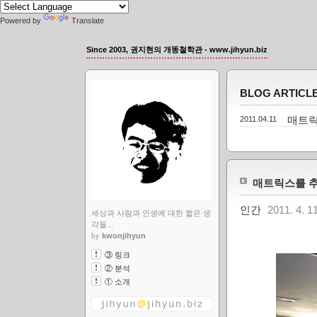
Powered by
Translate
Since 2003, 권지현의 개똥철학관 - www.jihyun.biz
BLOG ARTICL
2011.04.11
매트릭
매트릭스를 추
인간
2011. 4. 1
세상과 사람과 인생에 대한 짧은 생
각들...
by
kwonjihyun
③ 링크
② 분석
① 소개